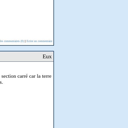
 les commentaires (0)
||
Ecrire un commentaire
Eux
section carré car la terre
s.