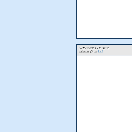
Le
25/10/2015
à
11:52:15
sculpture @ par
kaol