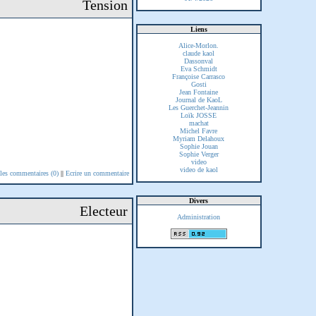
Tension
Liens
Alice-Morlon.
claude kaol
Dassonval
Eva Schmidt
Françoise Carrasco
Gosti
Jean Fontaine
Journal de KaoL
Les Guerchet-Jeannin
Loïk JOSSE
machat
Michel Favre
Myriam Delahoux
Sophie Jouan
Sophie Verger
video
video de kaol
 les commentaires (0)
||
Ecrire un commentaire
Divers
Electeur
Administration