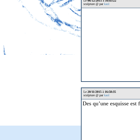
Le
06/12/2015
à
16:45:22
sculpture @ par
kaol
Le
20/11/2015
à
16:58:35
sculpture @ par
kaol
Des qu’une esquisse est f