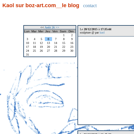
Kaol sur boz-art.com__le blog
contact
<<
Août 26
>>
Le
28/12/2015
à
17:35:44
Lun
Mar
Mer
Jeu
Ven
Sam
Dim
sculpture @ par
kaol
1
2
3
4
5
6
7
8
9
10
11
12
13
14
15
16
17
18
19
20
21
22
23
24
25
26
27
28
29
30
31