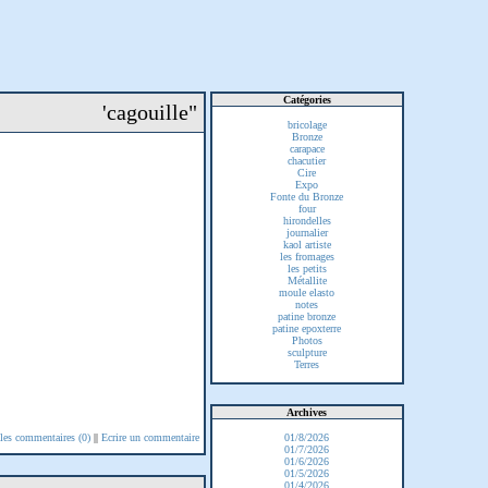
Catégories
'cagouille"
bricolage
Bronze
carapace
chacutier
Cire
Expo
Fonte du Bronze
four
hirondelles
journalier
kaol artiste
les fromages
les petits
Métallite
moule elasto
notes
patine bronze
patine epoxterre
Photos
sculpture
Terres
Archives
 les commentaires (0)
||
Ecrire un commentaire
01/8/2026
01/7/2026
01/6/2026
01/5/2026
01/4/2026