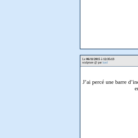
Le
06/11/2015
à
12:35:13
sculpture @ par
kaol
J’ai percé une barre d’in
e