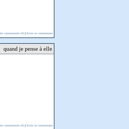
 les commentaires (0)
||
Ecrire un commentaire
quand je pense à elle
 les commentaires (0)
||
Ecrire un commentaire