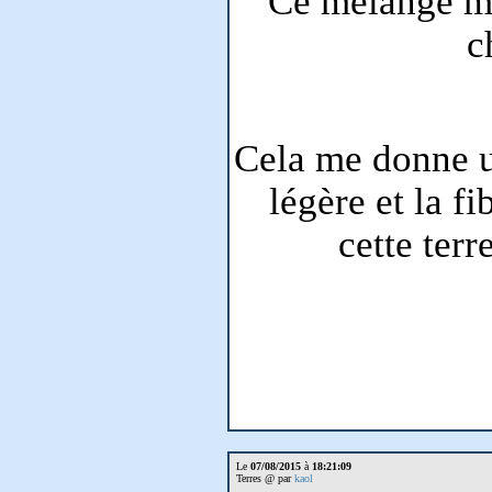
Ce mélange ma
c
Cela me donne u
légère et la f
cette ter
Le
07/08/2015
à
18:21:09
Terres @ par
kaol