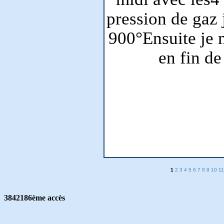
pression de gaz 
900°
Ensuite je 
en fin de
1
2
3
4
5
6
7
8
9
10
11
3842186ème accès