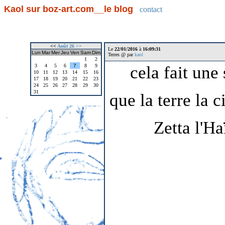
Kaol sur boz-art.com__le blog
contact
<<
Août 26
>>
Le
22/01/2016
à
16:09:31
Lun
Mar
Mer
Jeu
Ven
Sam
Dim
Terres @ par
kaol
1
2
3
4
5
6
7
8
9
cela fait une
10
11
12
13
14
15
16
17
18
19
20
21
22
23
24
25
26
27
28
29
30
31
que la terre la
Zetta l'Ha