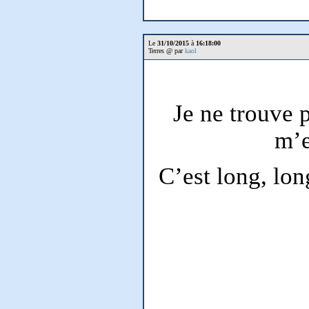
Le
31/10/2015
à
16:18:00
Terres @ par
kaol
Je ne trouve p
m’e
C’est long, lo