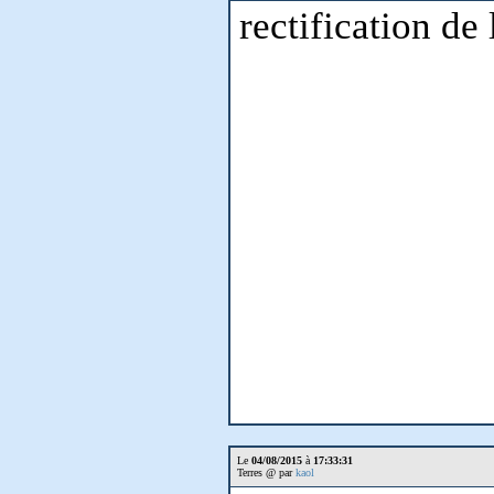
rectification de
Le
04/08/2015
à
17:33:31
Terres @ par
kaol