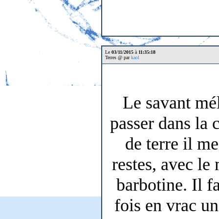
Le
03/11/2015
à
11:35:18
Terres @ par
kaol
Le savant mél
passer dans la 
de terre il me
restes, avec le
barbotine. Il 
fois en vrac une