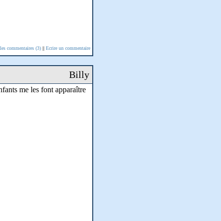
 les commentaires (3)
||
Ecrire un commentaire
Billy
nfants me les font apparaître