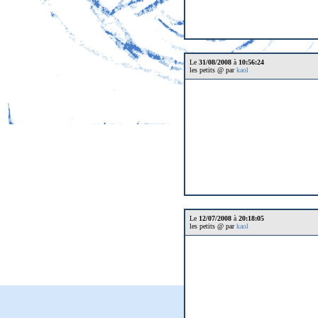
Le
31/08/2008
à
10:56:24
les petits @ par
kaol
Le
12/07/2008
à
20:18:05
les petits @ par
kaol