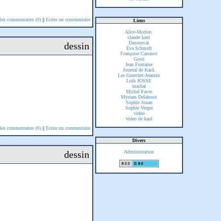
 les commentaires (0)
||
Ecrire un commentaire
Liens
Alice-Morlon.
claude kaol
Dassonval
dessin
Eva Schmidt
Françoise Carrasco
Gosti
Jean Fontaine
Journal de KaoL
Les Guerchet-Jeannin
Loïk JOSSE
machat
Michel Favre
Myriam Delahoux
Sophie Jouan
Sophie Verger
video
video de kaol
 les commentaires (0)
||
Ecrire un commentaire
Divers
dessin
Administration