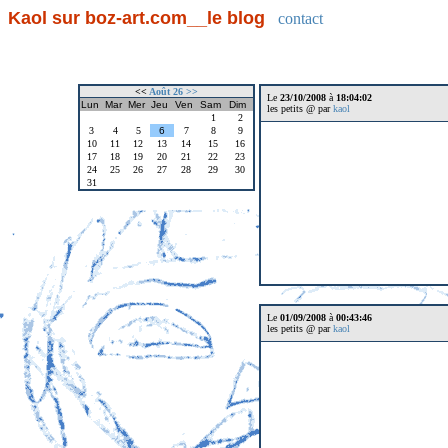
Kaol sur boz-art.com__le blog
contact
<<
Août 26
>>
Le
23/10/2008
à
18:04:02
Lun
Mar
Mer
Jeu
Ven
Sam
Dim
les petits @ par
kaol
1
2
3
4
5
6
7
8
9
10
11
12
13
14
15
16
17
18
19
20
21
22
23
24
25
26
27
28
29
30
31
Le
01/09/2008
à
00:43:46
les petits @ par
kaol