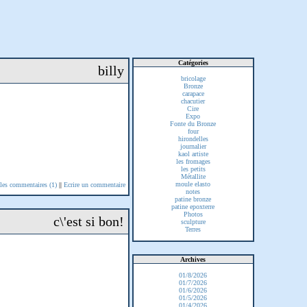
Catégories
billy
bricolage
Bronze
carapace
chacutier
Cire
Expo
Fonte du Bronze
four
hirondelles
journalier
kaol artiste
les fromages
les petits
Métallite
moule elasto
 les commentaires (1)
||
Ecrire un commentaire
notes
patine bronze
patine epoxterre
Photos
c\'est si bon!
sculpture
Terres
Archives
01/8/2026
01/7/2026
01/6/2026
01/5/2026
01/4/2026