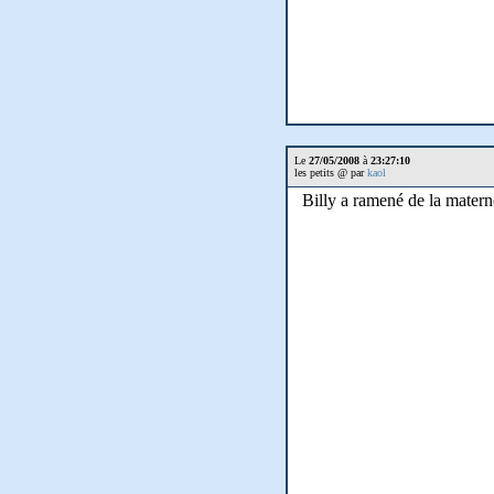
Le
27/05/2008
à
23:27:10
les petits @ par
kaol
Billy a ramené de la materne