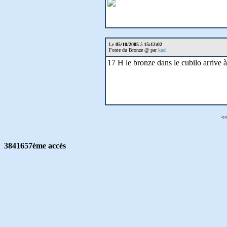
Le
05/10/2005
à
15:12:02
Fonte du Bronze @ par
kaol
17 H le bronze dans le cubilo arrive 
<
3841657ème accès