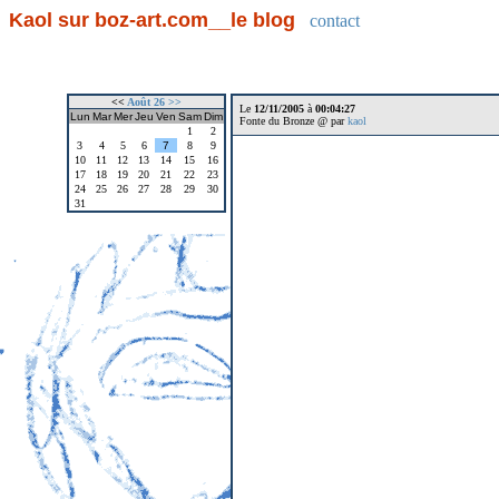
Kaol sur boz-art.com__le blog
contact
<<
Août 26
>>
Le
12/11/2005
à
00:04:27
Lun
Mar
Mer
Jeu
Ven
Sam
Dim
Fonte du Bronze @ par
kaol
1
2
3
4
5
6
7
8
9
10
11
12
13
14
15
16
17
18
19
20
21
22
23
24
25
26
27
28
29
30
31