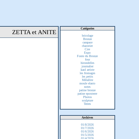
Catégories
ZETTA et ANITE
bricolage
Bronze
carapace
chacutier
Cire
Expo
Fonte du Bronze
four
hirondelles
journalier
kaol artiste
les fromages
les petits
Métallite
moule elasto
notes
patine bronze
patine epoxterre
Photos
sculpture
Terres
Archives
01/8/2026
01/7/2026
01/6/2026
01/5/2026
01/4/2026