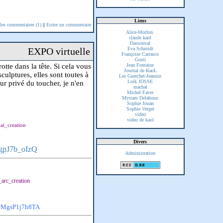
Liens
 les commentaires (1)
||
Ecrire un commentaire
Alice-Morlon.
claude kaol
Dassonval
EXPO virtuelle
Eva Schmidt
Françoise Carrasco
Gosti
tte dans la tête. Si cela vous
Jean Fontaine
Journal de KaoL
sculptures, elles sont toutes à
Les Guerchet-Jeannin
Loïk JOSSE
eur privé du toucher, je n'en
machat
Michel Favre
Myriam Delahoux
Sophie Jouan
Sophie Verger
video
video de kaol
ai_creation
Divers
gpJ7b_oIzQ
Administration
arc_creation
v=MgsP1j7h8TA