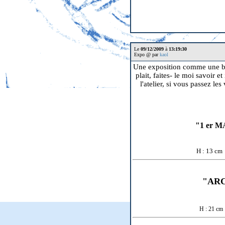
Le
09/12/2009
à
13:19:30
Expo @ par
kaol
Une exposition comme une bout
plait, faites- le moi savoir e
l'atelier, si vous passez le
"1 er M
H : 13 cm
"ARC
H : 21 cm