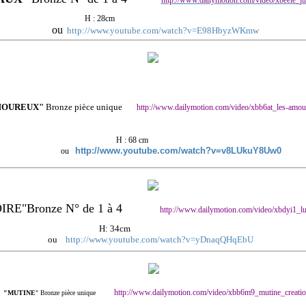
http://www.dailymotion.com/video/xbeeie_j
H : 28cm
ou
http://www.youtube.com/watch?v=E98HbyzWKmw
OUREUX"
Bronze pièce unique
http://www.dailymotion.com/video/xbb6at_les-amou
H : 68 cm
http://www.youtube.com/watch?v=v8LUkuY8Uw0
ou
RE"Bronze N° de 1 à 4
http://www.dailymotion.com/video/xbdyi1_lu
H: 34cm
ou
http://www.youtube.com/watch?v=yDnaqQHqEbU
http://www.dailymotion.com/video/xbb6m9_mutine_creati
"MUTINE
" Bronze pièce unique