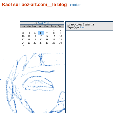
Kaol sur boz-art.com__le blog
contact
<<
Août 26
>>
Le
03/04/2010
à
00:58:18
Lun
Mar
Mer
Jeu
Ven
Sam
Dim
Expo @ par
kaol
1
2
3
4
5
6
7
8
9
10
11
12
13
14
15
16
17
18
19
20
21
22
23
24
25
26
27
28
29
30
31