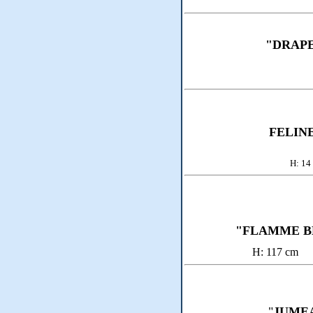
"DRAP
FELIN
H
"FLAMME B
H: 
"
JUME