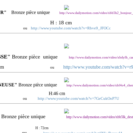
R"
Bronze pièce unique
http://www.dailymotion.com/video/xbb5h2_bonjour_
H : 18 cm
ou
http://www.youtube.com/watch?v=Rbve9_JFOCc
SE"
Bronze pièce unique
http://www.dailymotion.com/video/xbdyfh_car
: 65cm
http://www.youtube.com/watch?v=r
ou
NEUSE"
Bronze pièce unique
http://www.dailymotion.com/video/xbf4o4_che
H:46 cm
ou
http://www.youtube.com/watch?v=7GeCukOoP7U
Bronze pièce unique
http://www.dailymotion.com/video/xbb5lk_dest
H : 72cm
ou