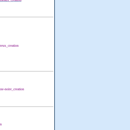
umeaux_creation
reux_creation
ne-noire_creation
on