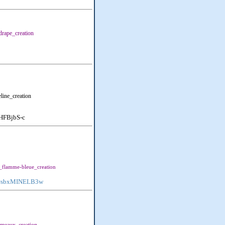
drape_creation
line_creation
HFBjbS-c
_flamme-bleue_creation
?v=sbxMINELB3w