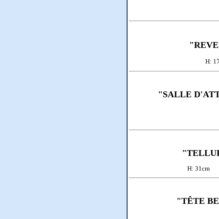
"REVE
H: 
"SALLE D'AT
"TELLU
H: 31cm
"TÊTE B