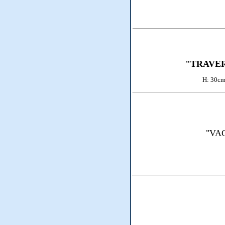
"TRAVE
H:
"VAG