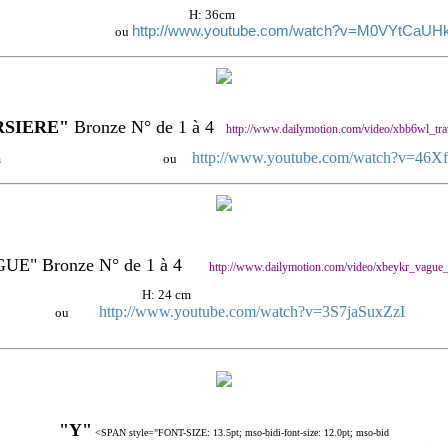
H: 36cm
http://www.youtube.com/watch?v=M0VYtCaUH
ou
RSIERE"
Bronze N° de 1 à 4
http://www.dailymotion.com/video/xbb6wl_trav
http://www.youtube.com/watch?v=46
 30cm ou
UE" Bronze N° de 1 à 4
http://www.dailymotion.com/video/xbeykr_vague_
H: 24 cm
http://www.youtube.com/watch?v=3S7jaSuxZzI
ou
"Y"
<SPAN style="FONT-SIZE: 13.5pt; mso-bidi-font-size: 12.0pt; mso-bid