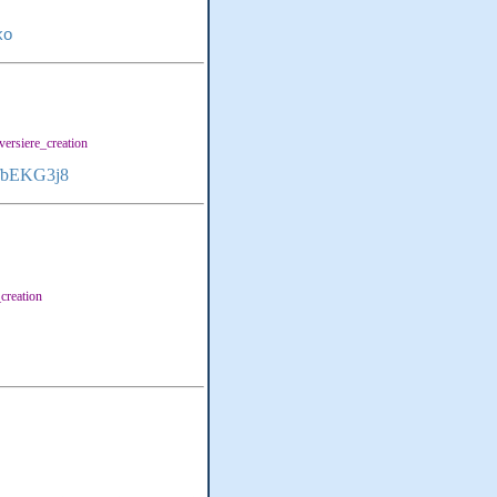
ko
ersiere_creation
XfbEKG3j8
creation