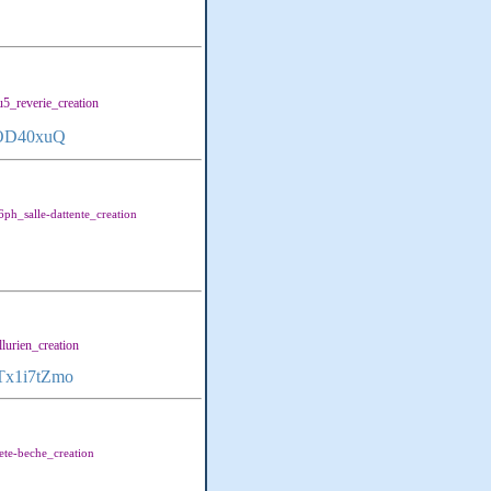
5_reverie_creation
pOD40xuQ
ph_salle-dattente_creation
lurien_creation
aTx1i7tZmo
ete-beche_creation