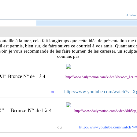
Afficher
eille à la mer, cela fait longtemps que cette idée de présentation me tro
t il est permis, bien sur, de faire suivre ce courriel à vos amis. Quant aux 
s voir, je vous recommande de les faire tourner, de les caresser, un sculpt
connais pas
AI"
Bronze N° de 1 à 4
http://www.dailymotion.com/video/xbewwr_1er-m
ou
http://www.youtube.com/watch?v=X
"
Bronze N° de1 à 4
http://www.dailymotion.com/video/xbb5ap_
ou
http://www.youtube.com/watch?