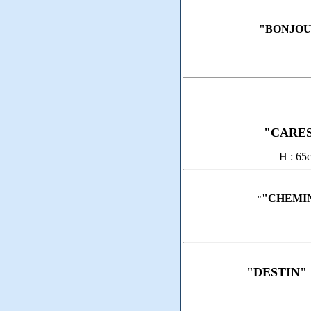
"BONJOU
"CARES
H 
"CHEMI
"
"DESTIN"