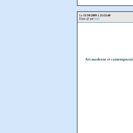
Le
15/10/2009
à
21:52:40
Expo @ par
kaol
Art moderne et contemporain,