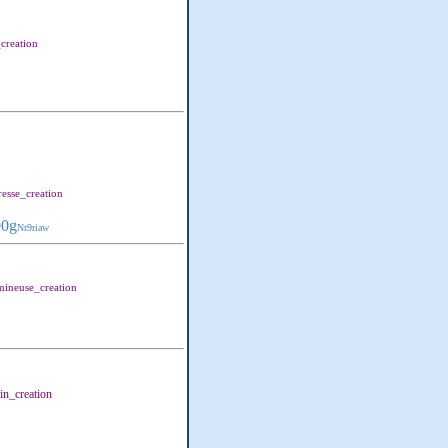
creation
esse_creation
90g
Nr9riaw
mineuse_creation
in_creation