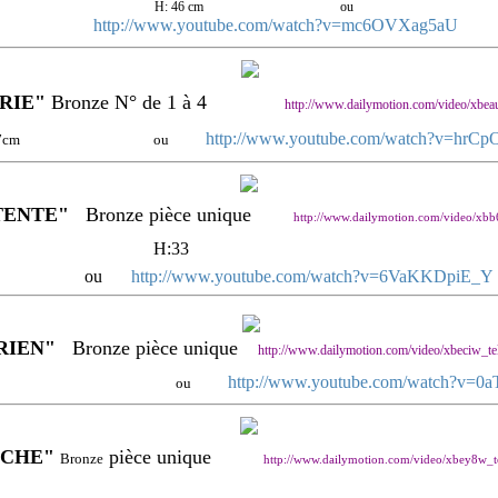
H: 46 cm
ou
http://www.youtube.com/watch?v=mc6OVXag5aU
RIE"
Bronze N° de 1 à 4
http://www.dailymotion.com/video/xbeau
http://www.youtube.com/watch?v=hrC
17cm
ou
TENTE"
Bronze pièce unique
http://www.dailymotion.com/video/xbb6
H:33
ou
http://www.youtube.com/watch?v=6VaKKDpiE_Y
RIEN"
Bronze pièce unique
http://www.dailymotion.com/video/xbeciw_tel
http://www.youtube.com/watch?v=0
ou
ECHE"
pièce unique
Bronze
http://www.dailymotion.com/video/xbey8w_t