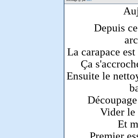
Auj
Depuis ce
ar
La carapace est
Ça s'accroch
Ensuite le netto
ba
Découpage 
Vider le
Et m
Premier ess