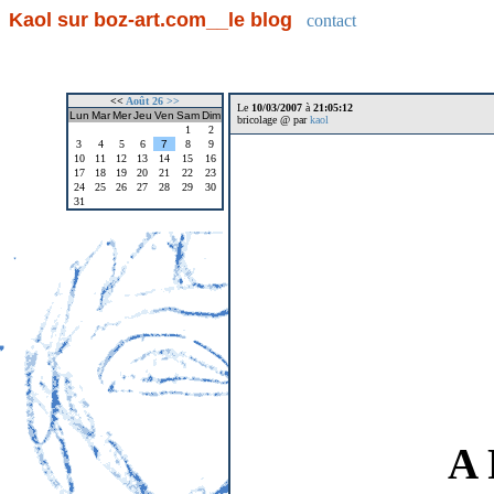
Kaol sur boz-art.com__le blog
contact
<<
Août 26
>>
Le
10/03/2007
à
21:05:12
Lun
Mar
Mer
Jeu
Ven
Sam
Dim
bricolage @ par
kaol
1
2
3
4
5
6
7
8
9
10
11
12
13
14
15
16
17
18
19
20
21
22
23
24
25
26
27
28
29
30
31
A 