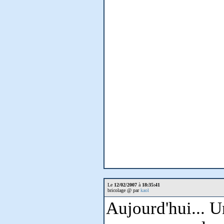
Le
12/02/2007
à
18:35:41
bricolage @ par
kaol
Aujourd'hui...
Un