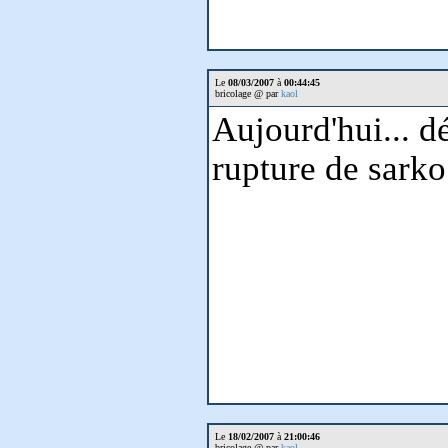
Le
08/03/2007
à
00:44:45
bricolage @ par
kaol
Aujourd'hui... dé
rupture de sarko
Le
18/02/2007
à
21:00:46
bricolage @ par
kaol