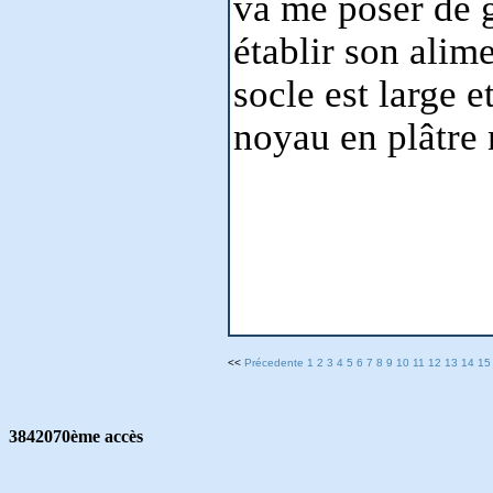
va me poser de 
établir son alime
socle est large e
noyau en plâtre 
<<
Précedente
1
2
3
4
5
6
7
8
9
10
11
12
13
14
15
3842070ème accès