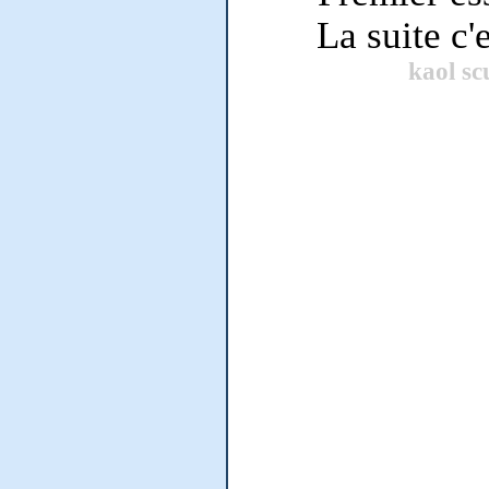
La suite c'
kaol sc